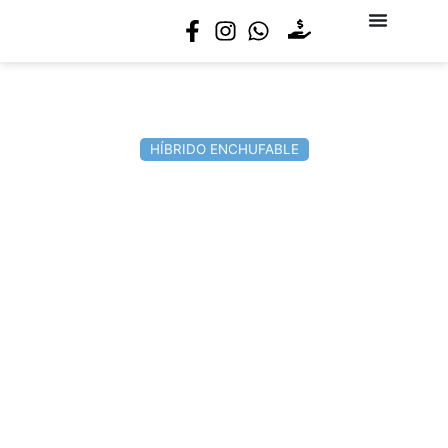
GEELY STARRAY EM-I
SIENTE LA TECNOLOGÍA.
HÍBRIDO ENCHUFABLE