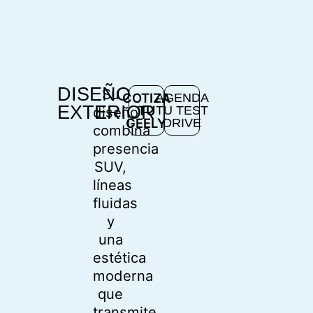
DISEÑO
Su
COTIZA
AGENDA
EXTERIOR
TU
TU TEST
diseño
GEELY
DRIVE
combina
presencia
SUV,
líneas
fluidas
y
una
estética
moderna
que
transmite