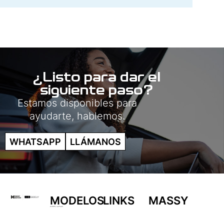
¿Listo para dar el
siguiente paso?
Estamos disponibles para
ayudarte, hablemos.
WHATSAPP
LLÁMANOS
MODELOS
LINKS
MASSY
DE
MOTORS
GEELY EX2
Regístrate
GEELY EX5
GEELY STARRAY EM-i
INTERÉS
Acerca