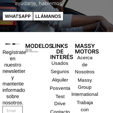
ayudarte, hablemos.
WHATSAPP
LLÁMANOS
MODELOS
LINKS
MASSY
DE
MOTORS
GEELY EX2
Regístrate
GEELY EX5
GEELY STARRAY EM-i
INTERÉS
Acerca
en
Usados
nuestro
de
newsletter
Seguros
Nosotros
y
Alquiler
Massy
mantente
Group
Posventa
informado
International
sobre
Test
nosotros.
Trabaja
Drive
con
Contacto